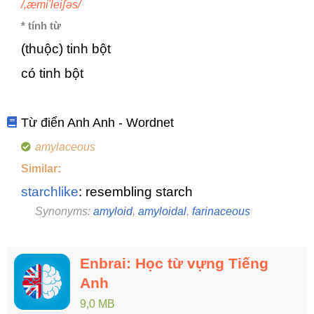
/,æmi'leiʃəs/
* tính từ
(thuộc) tinh bột
có tinh bột
Từ điển Anh Anh - Wordnet
amylaceous
Similar:
starchlike
: resembling starch
Synonyms:
amyloid
,
amyloidal
,
farinaceous
Enbrai: Học từ vựng Tiếng
Anh
9,0 MB