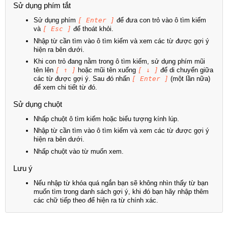
Sử dụng phím tắt
Sử dụng phím
[ Enter ]
để đưa con trỏ vào ô tìm kiếm
và
[ Esc ]
để thoát khỏi.
Nhập từ cần tìm vào ô tìm kiếm và xem các từ được gợi ý
hiện ra bên dưới.
Khi con trỏ đang nằm trong ô tìm kiếm, sử dụng phím mũi
tên lên
[ ↑ ]
hoặc mũi tên xuống
[ ↓ ]
để di chuyển giữa
các từ được gợi ý. Sau đó nhấn
[ Enter ]
(một lần nữa)
để xem chi tiết từ đó.
Sử dụng chuột
Nhấp chuột ô tìm kiếm hoặc biểu tượng kính lúp.
Nhập từ cần tìm vào ô tìm kiếm và xem các từ được gợi ý
hiện ra bên dưới.
Nhấp chuột vào từ muốn xem.
Lưu ý
Nếu nhập từ khóa quá ngắn bạn sẽ không nhìn thấy từ bạn
muốn tìm trong danh sách gợi ý, khi đó bạn hãy nhập thêm
các chữ tiếp theo để hiện ra từ chính xác.