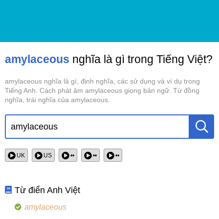
amylaceous
nghĩa là gì trong Tiếng Việt?
amylaceous nghĩa là gì, định nghĩa, các sử dụng và ví dụ trong
Tiếng Anh. Cách phát âm amylaceous giọng bản ngữ. Từ đồng
nghĩa, trái nghĩa của amylaceous.
UK
US
••
••
••
Từ điển Anh Việt
amylaceous