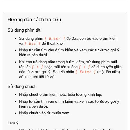
Hướng dẫn cách tra cứu
Sử dụng phím tắt
Sử dụng phím
[ Enter ]
để đưa con trỏ vào ô tìm kiếm
và
[ Esc ]
để thoát khỏi.
Nhập từ cần tìm vào ô tìm kiếm và xem các từ được gợi ý
hiện ra bên dưới.
Khi con trỏ đang nằm trong ô tìm kiếm, sử dụng phím mũi
tên lên
[ ↑ ]
hoặc mũi tên xuống
[ ↓ ]
để di chuyển giữa
các từ được gợi ý. Sau đó nhấn
[ Enter ]
(một lần nữa)
để xem chi tiết từ đó.
Sử dụng chuột
Nhấp chuột ô tìm kiếm hoặc biểu tượng kính lúp.
Nhập từ cần tìm vào ô tìm kiếm và xem các từ được gợi ý
hiện ra bên dưới.
Nhấp chuột vào từ muốn xem.
Lưu ý