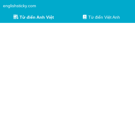
englishsticky.com
Từ điển Anh Việt
Từ điển Việt Anh