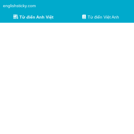
englishsticky.com
Từ điển Anh Việt
Từ điển Việt Anh