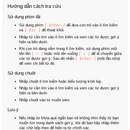
Hướng dẫn cách tra cứu
Sử dụng phím tắt
Sử dụng phím
[ Enter ]
để đưa con trỏ vào ô tìm kiếm
và
[ Esc ]
để thoát khỏi.
Nhập từ cần tìm vào ô tìm kiếm và xem các từ được gợi ý
hiện ra bên dưới.
Khi con trỏ đang nằm trong ô tìm kiếm, sử dụng phím mũi
tên lên
[ ↑ ]
hoặc mũi tên xuống
[ ↓ ]
để di chuyển giữa
các từ được gợi ý. Sau đó nhấn
[ Enter ]
(một lần nữa)
để xem chi tiết từ đó.
Sử dụng chuột
Nhấp chuột ô tìm kiếm hoặc biểu tượng kính lúp.
Nhập từ cần tìm vào ô tìm kiếm và xem các từ được gợi ý
hiện ra bên dưới.
Nhấp chuột vào từ muốn xem.
Lưu ý
Nếu nhập từ khóa quá ngắn bạn sẽ không nhìn thấy từ bạn
muốn tìm trong danh sách gợi ý, khi đó bạn hãy nhập thêm
các chữ tiếp theo để hiện ra từ chính xác.