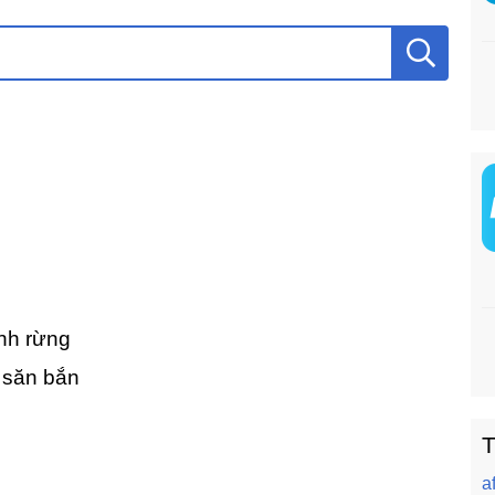
ành rừng
 săn bắn
T
a