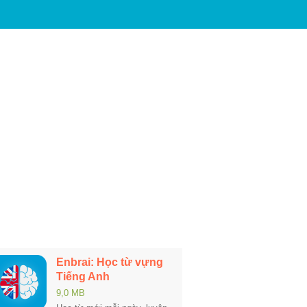
Enbrai: Học từ vựng
Tiếng Anh
9,0 MB