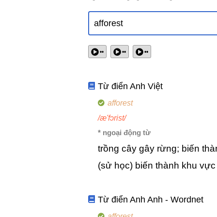
••
••
••
Từ điển Anh Việt
afforest
/æ'fɔrist/
* ngoại động từ
trồng cây gây rừng; biến th
(sử học) biến thành khu vực
Từ điển Anh Anh - Wordnet
afforest