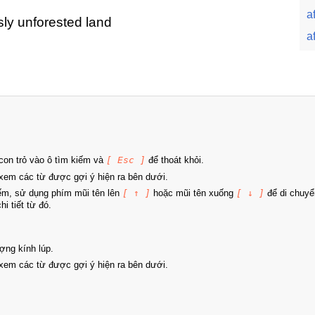
a
sly unforested land
a
on trỏ vào ô tìm kiếm và
[ Esc ]
để thoát khỏi.
xem các từ được gợi ý hiện ra bên dưới.
iếm, sử dụng phím mũi tên lên
[ ↑ ]
hoặc mũi tên xuống
[ ↓ ]
để di chuyể
i tiết từ đó.
ợng kính lúp.
xem các từ được gợi ý hiện ra bên dưới.