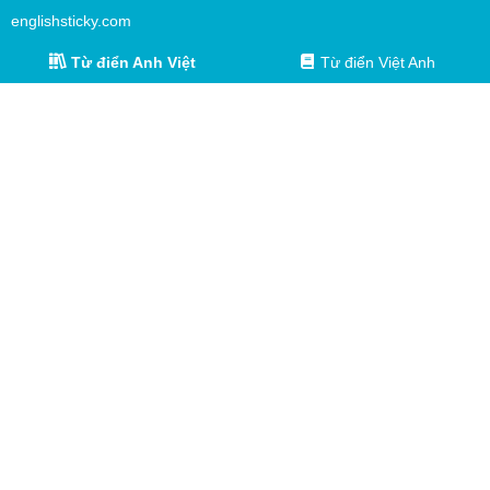
englishsticky.com
Từ điển Anh Việt
Từ điển Việt Anh