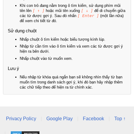
Khi con trỏ đang nằm trong ô tìm kiếm, sử dụng phím mũi
tên lên
[ ↑ ]
hoặc mũi tên xuống
[ ↓ ]
để di chuyển giữa
các từ được gợi ý. Sau đó nhấn
[ Enter ]
(một lần nữa)
để xem chi tiết từ đó.
Sử dụng chuột
Nhấp chuột ô tìm kiếm hoặc biểu tượng kính lúp.
Nhập từ cần tìm vào ô tìm kiếm và xem các từ được gợi ý
hiện ra bên dưới.
Nhấp chuột vào từ muốn xem.
Lưu ý
Nếu nhập từ khóa quá ngắn bạn sẽ không nhìn thấy từ bạn
muốn tìm trong danh sách gợi ý, khi đó bạn hãy nhập thêm
các chữ tiếp theo để hiện ra từ chính xác.
Privacy Policy
|
Google Play
|
Facebook
|
Top ↑
|