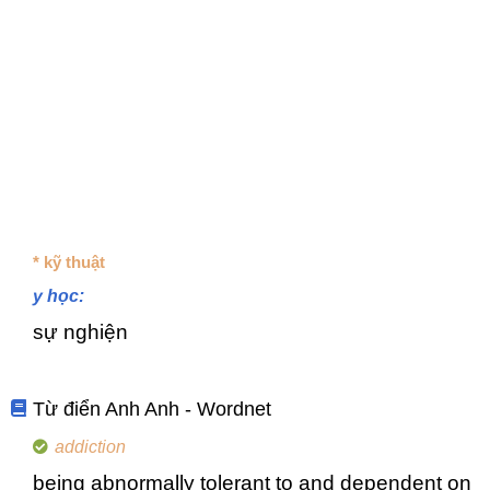
* kỹ thuật
y học:
sự nghiện
Từ điển Anh Anh - Wordnet
addiction
being abnormally tolerant to and dependent on