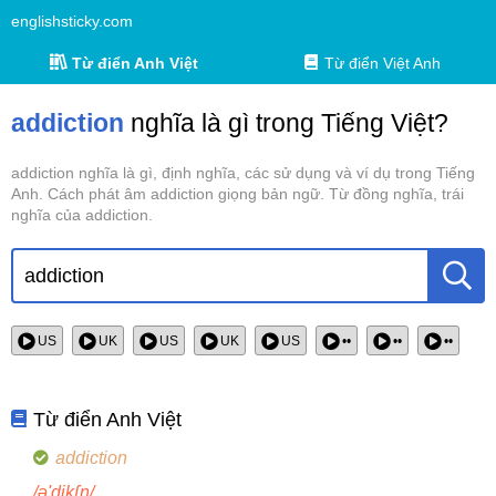
englishsticky.com
Từ điển Anh Việt
Từ điển Việt Anh
addiction
nghĩa là gì trong Tiếng Việt?
addiction nghĩa là gì, định nghĩa, các sử dụng và ví dụ trong Tiếng
Anh. Cách phát âm addiction giọng bản ngữ. Từ đồng nghĩa, trái
nghĩa của addiction.
US
UK
US
UK
US
••
••
••
Từ điển Anh Việt
addiction
/ə'dikʃn/