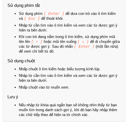
Sử dụng phím tắt
Sử dụng phím
[ Enter ]
để đưa con trỏ vào ô tìm kiếm
và
[ Esc ]
để thoát khỏi.
Nhập từ cần tìm vào ô tìm kiếm và xem các từ được gợi ý
hiện ra bên dưới.
Khi con trỏ đang nằm trong ô tìm kiếm, sử dụng phím mũi
tên lên
[ ↑ ]
hoặc mũi tên xuống
[ ↓ ]
để di chuyển giữa
các từ được gợi ý. Sau đó nhấn
[ Enter ]
(một lần nữa)
để xem chi tiết từ đó.
Sử dụng chuột
Nhấp chuột ô tìm kiếm hoặc biểu tượng kính lúp.
Nhập từ cần tìm vào ô tìm kiếm và xem các từ được gợi ý
hiện ra bên dưới.
Nhấp chuột vào từ muốn xem.
Lưu ý
Nếu nhập từ khóa quá ngắn bạn sẽ không nhìn thấy từ bạn
muốn tìm trong danh sách gợi ý, khi đó bạn hãy nhập thêm
các chữ tiếp theo để hiện ra từ chính xác.