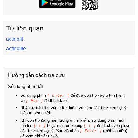
Từ liên quan
actinolit
actinolite
Hướng dẫn cách tra cứu
Sử dụng phím tắt
Sử dụng phím
[ Enter ]
để đưa con trỏ vào ô tìm kiếm
và
[ Esc ]
để thoát khỏi.
Nhập từ cần tìm vào ô tìm kiếm và xem các từ được gợi ý
hiện ra bên dưới.
Khi con trỏ đang nằm trong ô tìm kiếm, sử dụng phím mũi
tên lên
[ ↑ ]
hoặc mũi tên xuống
[ ↓ ]
để di chuyển giữa
các từ được gợi ý. Sau đó nhấn
[ Enter ]
(một lần nữa)
để xem chi tiết từ đó.