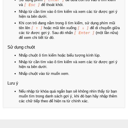
và
[ Esc ]
để thoát khỏi.
Nhập từ cần tìm vào ô tìm kiếm và xem các từ được gợi ý
hiện ra bên dưới.
Khi con trỏ đang nằm trong ô tìm kiếm, sử dụng phím mũi
tên lên
[ ↑ ]
hoặc mũi tên xuống
[ ↓ ]
để di chuyển giữa
các từ được gợi ý. Sau đó nhấn
[ Enter ]
(một lần nữa)
để xem chi tiết từ đó.
Sử dụng chuột
Nhấp chuột ô tìm kiếm hoặc biểu tượng kính lúp.
Nhập từ cần tìm vào ô tìm kiếm và xem các từ được gợi ý
hiện ra bên dưới.
Nhấp chuột vào từ muốn xem.
Lưu ý
Nếu nhập từ khóa quá ngắn bạn sẽ không nhìn thấy từ bạn
muốn tìm trong danh sách gợi ý, khi đó bạn hãy nhập thêm
các chữ tiếp theo để hiện ra từ chính xác.