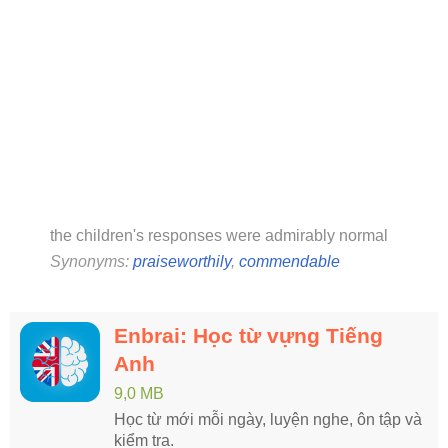
the children's responses were admirably normal
Synonyms:
praiseworthily
,
commendable
Enbrai: Học từ vựng Tiếng
Anh
9,0 MB
Học từ mới mỗi ngày, luyện nghe, ôn tập và
kiểm tra.