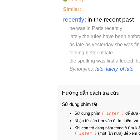
Similar:
recently
: in the recent past
he was in Paris recently
lately the rules have been enfo
as late as yesterday she was fi
feeling better of late
the spelling was first affected, b
Synonyms:
late
,
lately
,
of late
Hướng dẫn cách tra cứu
Sử dụng phím tắt
Sử dụng phím
[ Enter ]
để đưa c
Nhập từ cần tìm vào ô tìm kiếm và 
Khi con trỏ đang nằm trong ô tìm k
[ Enter ]
(một lần nữa) để xem ch