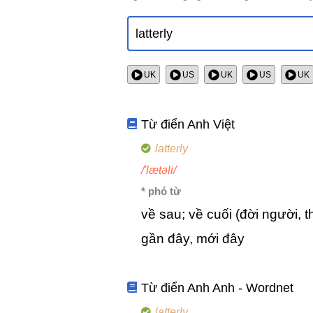
UK
US
UK
US
UK
Từ điển Anh Việt
latterly
/'lætəli/
* phó từ
về sau; về cuối (đời người, t
gần đây, mới đây
Từ điển Anh Anh - Wordnet
latterly