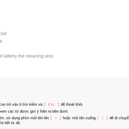
rced
ne
ut latterly the meaning also
on trỏ vào ô tìm kiếm và
[ Esc ]
để thoát khỏi.
xem các từ được gợi ý hiện ra bên dưới.
iếm, sử dụng phím mũi tên lên
[ ↑ ]
hoặc mũi tên xuống
[ ↓ ]
để di chuyể
i tiết từ đó.