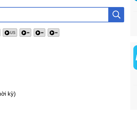
US
••
••
••
hời kỳ)