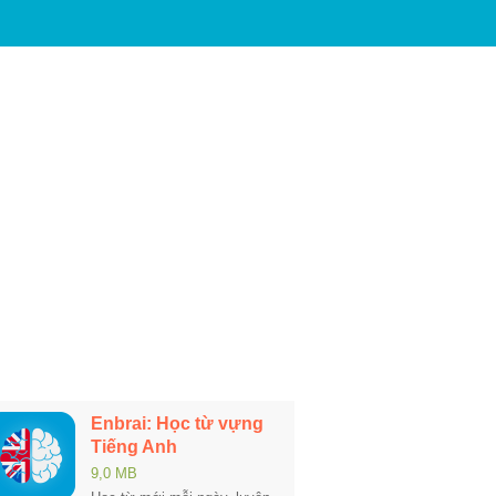
Enbrai: Học từ vựng
Tiếng Anh
9,0 MB