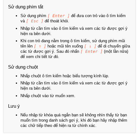
Sử dụng phím tắt
Sử dụng phím
[ Enter ]
để đưa con trỏ vào ô tìm kiếm
và
[ Esc ]
để thoát khỏi.
Nhập từ cần tìm vào ô tìm kiếm và xem các từ được gợi ý
hiện ra bên dưới.
Khi con trỏ đang nằm trong ô tìm kiếm, sử dụng phím mũi
tên lên
[ ↑ ]
hoặc mũi tên xuống
[ ↓ ]
để di chuyển giữa
các từ được gợi ý. Sau đó nhấn
[ Enter ]
(một lần nữa)
để xem chi tiết từ đó.
Sử dụng chuột
Nhấp chuột ô tìm kiếm hoặc biểu tượng kính lúp.
Nhập từ cần tìm vào ô tìm kiếm và xem các từ được gợi ý
hiện ra bên dưới.
Nhấp chuột vào từ muốn xem.
Lưu ý
Nếu nhập từ khóa quá ngắn bạn sẽ không nhìn thấy từ bạn
muốn tìm trong danh sách gợi ý, khi đó bạn hãy nhập thêm
các chữ tiếp theo để hiện ra từ chính xác.