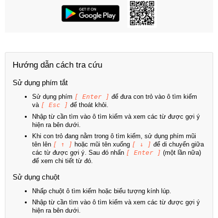
Hướng dẫn cách tra cứu
Sử dụng phím tắt
Sử dụng phím
[ Enter ]
để đưa con trỏ vào ô tìm kiếm
và
[ Esc ]
để thoát khỏi.
Nhập từ cần tìm vào ô tìm kiếm và xem các từ được gợi ý
hiện ra bên dưới.
Khi con trỏ đang nằm trong ô tìm kiếm, sử dụng phím mũi
tên lên
[ ↑ ]
hoặc mũi tên xuống
[ ↓ ]
để di chuyển giữa
các từ được gợi ý. Sau đó nhấn
[ Enter ]
(một lần nữa)
để xem chi tiết từ đó.
Sử dụng chuột
Nhấp chuột ô tìm kiếm hoặc biểu tượng kính lúp.
Nhập từ cần tìm vào ô tìm kiếm và xem các từ được gợi ý
hiện ra bên dưới.