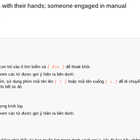
 with their hands; someone engaged in manual
on trỏ vào ô tìm kiếm và
[ Esc ]
để thoát khỏi.
xem các từ được gợi ý hiện ra bên dưới.
iếm, sử dụng phím mũi tên lên
[ ↑ ]
hoặc mũi tên xuống
[ ↓ ]
để di chuyể
i tiết từ đó.
ợng kính lúp.
xem các từ được gợi ý hiện ra bên dưới.