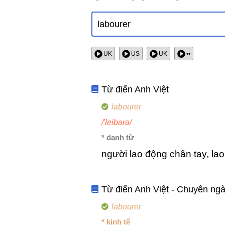
UK
US
UK
••
Từ điển Anh Việt
labourer
/'leibərə/
* danh từ
người lao động chân tay, la
Từ điển Anh Việt - Chuyên ng
labourer
* kinh tế