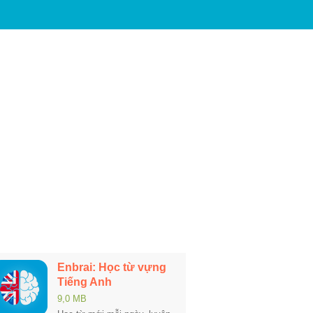
Enbrai: Học từ vựng
Tiếng Anh
9,0 MB