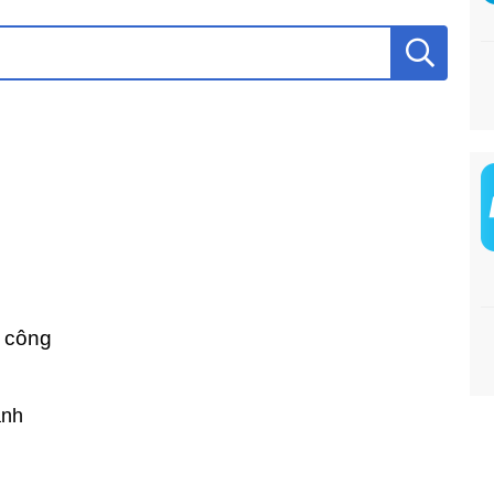
o công
ành