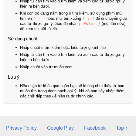
Nhập từ cần tìm vào ô tìm kiếm và xem các từ được gợi ý
hiện ra bên dưới.
Khi con trỏ đang nằm trong ô tìm kiếm, sử dụng phím mũi
tên lên
[ ↑ ]
hoặc mũi tên xuống
[ ↓ ]
để di chuyển giữa
các từ được gợi ý. Sau đó nhấn
[ Enter ]
(một lần nữa)
để xem chi tiết từ đó.
Sử dụng chuột
Nhấp chuột ô tìm kiếm hoặc biểu tượng kính lúp.
Nhập từ cần tìm vào ô tìm kiếm và xem các từ được gợi ý
hiện ra bên dưới.
Nhấp chuột vào từ muốn xem.
Lưu ý
Nếu nhập từ khóa quá ngắn bạn sẽ không nhìn thấy từ bạn
muốn tìm trong danh sách gợi ý, khi đó bạn hãy nhập thêm
các chữ tiếp theo để hiện ra từ chính xác.
Privacy Policy
|
Google Play
|
Facebook
|
Top ↑