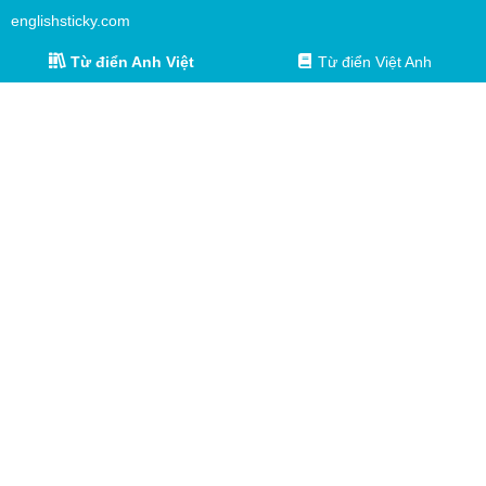
englishsticky.com
Từ điển Anh Việt
Từ điển Việt Anh