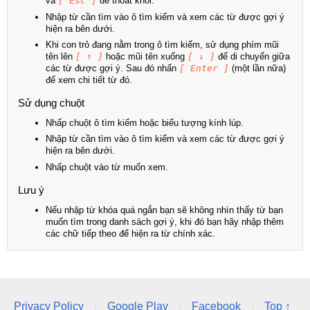
và
[ Esc ]
để thoát khỏi.
Nhập từ cần tìm vào ô tìm kiếm và xem các từ được gợi ý
hiện ra bên dưới.
Khi con trỏ đang nằm trong ô tìm kiếm, sử dụng phím mũi
tên lên
[ ↑ ]
hoặc mũi tên xuống
[ ↓ ]
để di chuyển giữa
các từ được gợi ý. Sau đó nhấn
[ Enter ]
(một lần nữa)
để xem chi tiết từ đó.
Sử dụng chuột
Nhấp chuột ô tìm kiếm hoặc biểu tượng kính lúp.
Nhập từ cần tìm vào ô tìm kiếm và xem các từ được gợi ý
hiện ra bên dưới.
Nhấp chuột vào từ muốn xem.
Lưu ý
Nếu nhập từ khóa quá ngắn bạn sẽ không nhìn thấy từ bạn
muốn tìm trong danh sách gợi ý, khi đó bạn hãy nhập thêm
các chữ tiếp theo để hiện ra từ chính xác.
Privacy Policy
|
Google Play
|
Facebook
|
Top ↑