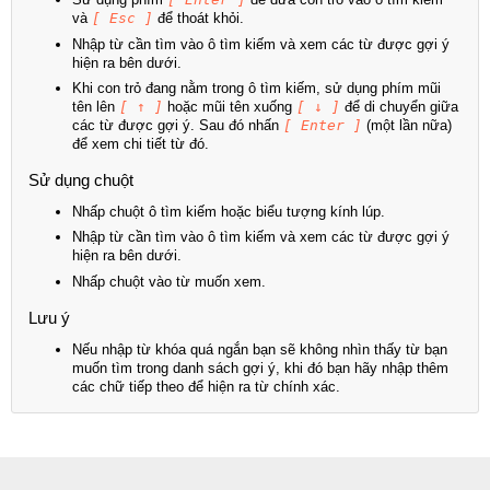
và
[ Esc ]
để thoát khỏi.
Nhập từ cần tìm vào ô tìm kiếm và xem các từ được gợi ý
hiện ra bên dưới.
Khi con trỏ đang nằm trong ô tìm kiếm, sử dụng phím mũi
tên lên
[ ↑ ]
hoặc mũi tên xuống
[ ↓ ]
để di chuyển giữa
các từ được gợi ý. Sau đó nhấn
[ Enter ]
(một lần nữa)
để xem chi tiết từ đó.
Sử dụng chuột
Nhấp chuột ô tìm kiếm hoặc biểu tượng kính lúp.
Nhập từ cần tìm vào ô tìm kiếm và xem các từ được gợi ý
hiện ra bên dưới.
Nhấp chuột vào từ muốn xem.
Lưu ý
Nếu nhập từ khóa quá ngắn bạn sẽ không nhìn thấy từ bạn
muốn tìm trong danh sách gợi ý, khi đó bạn hãy nhập thêm
các chữ tiếp theo để hiện ra từ chính xác.