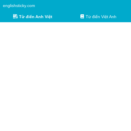
englishsticky.com
Từ điển Anh Việt
Từ điển Việt Anh