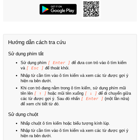
Hướng dẫn cách tra cứu
Sử dụng phím tắt
Sử dụng phím
[ Enter ]
để đưa con trỏ vào ô tìm kiếm
và
[ Esc ]
để thoát khỏi.
Nhập từ cần tìm vào ô tìm kiếm và xem các từ được gợi ý
hiện ra bên dưới.
Khi con trỏ đang nằm trong ô tìm kiếm, sử dụng phím mũi
tên lên
[ ↑ ]
hoặc mũi tên xuống
[ ↓ ]
để di chuyển giữa
các từ được gợi ý. Sau đó nhấn
[ Enter ]
(một lần nữa)
để xem chi tiết từ đó.
Sử dụng chuột
Nhấp chuột ô tìm kiếm hoặc biểu tượng kính lúp.
Nhập từ cần tìm vào ô tìm kiếm và xem các từ được gợi ý
hiện ra bên dưới.