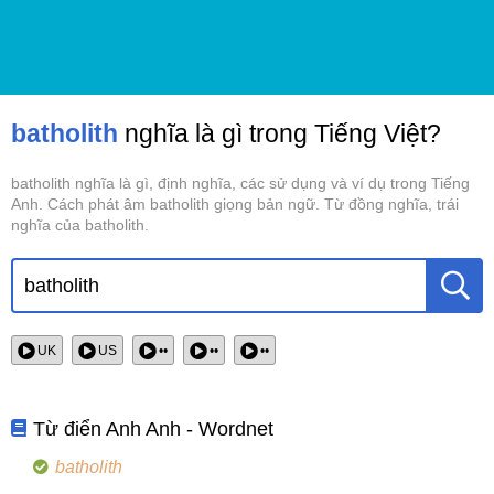
batholith
nghĩa là gì trong Tiếng Việt?
batholith nghĩa là gì, định nghĩa, các sử dụng và ví dụ trong Tiếng
Anh. Cách phát âm batholith giọng bản ngữ. Từ đồng nghĩa, trái
nghĩa của batholith.
UK
US
••
••
••
Từ điển Anh Anh - Wordnet
batholith