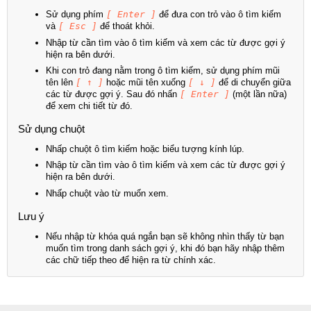
Sử dụng phím
[ Enter ]
để đưa con trỏ vào ô tìm kiếm
và
[ Esc ]
để thoát khỏi.
Nhập từ cần tìm vào ô tìm kiếm và xem các từ được gợi ý
hiện ra bên dưới.
Khi con trỏ đang nằm trong ô tìm kiếm, sử dụng phím mũi
tên lên
[ ↑ ]
hoặc mũi tên xuống
[ ↓ ]
để di chuyển giữa
các từ được gợi ý. Sau đó nhấn
[ Enter ]
(một lần nữa)
để xem chi tiết từ đó.
Sử dụng chuột
Nhấp chuột ô tìm kiếm hoặc biểu tượng kính lúp.
Nhập từ cần tìm vào ô tìm kiếm và xem các từ được gợi ý
hiện ra bên dưới.
Nhấp chuột vào từ muốn xem.
Lưu ý
Nếu nhập từ khóa quá ngắn bạn sẽ không nhìn thấy từ bạn
muốn tìm trong danh sách gợi ý, khi đó bạn hãy nhập thêm
các chữ tiếp theo để hiện ra từ chính xác.