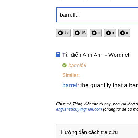
UK
US
••
••
••
Từ điển Anh Anh - Wordnet
barrelful
Similar:
barrel
: the quantity that a bar
Chưa có Tiếng Việt cho từ này, bạn vui lòng 
englishsticky@gmail.com
(chúng tôi sẽ có mộ
Hướng dẫn cách tra cứu