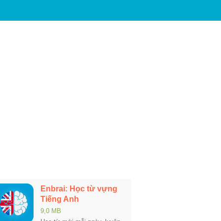
Enbrai: Học từ vựng
Tiếng Anh
9,0 MB