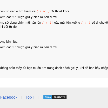
on trỏ vào ô tìm kiếm và
[ Esc ]
để thoát khỏi.
xem các từ được gợi ý hiện ra bên dưới.
iếm, sử dụng phím mũi tên lên
[ ↑ ]
hoặc mũi tên xuống
[ ↓ ]
để di chuyể
i tiết từ đó.
ợng kính lúp.
xem các từ được gợi ý hiện ra bên dưới.
hông nhìn thấy từ bạn muốn tìm trong danh sách gợi ý, khi đó bạn hãy nhập 
Facebook
|
Top ↑
|