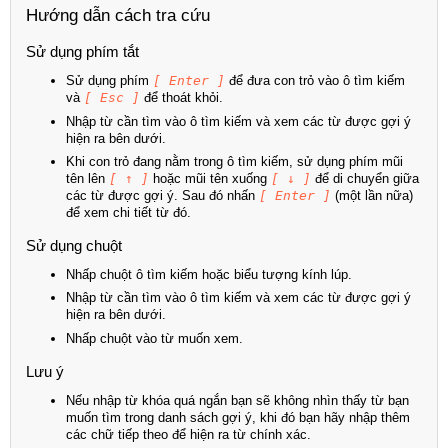
Hướng dẫn cách tra cứu
Sử dụng phím tắt
Sử dụng phím
[ Enter ]
để đưa con trỏ vào ô tìm kiếm
và
[ Esc ]
để thoát khỏi.
Nhập từ cần tìm vào ô tìm kiếm và xem các từ được gợi ý
hiện ra bên dưới.
Khi con trỏ đang nằm trong ô tìm kiếm, sử dụng phím mũi
tên lên
[ ↑ ]
hoặc mũi tên xuống
[ ↓ ]
để di chuyển giữa
các từ được gợi ý. Sau đó nhấn
[ Enter ]
(một lần nữa)
để xem chi tiết từ đó.
Sử dụng chuột
Nhấp chuột ô tìm kiếm hoặc biểu tượng kính lúp.
Nhập từ cần tìm vào ô tìm kiếm và xem các từ được gợi ý
hiện ra bên dưới.
Nhấp chuột vào từ muốn xem.
Lưu ý
Nếu nhập từ khóa quá ngắn bạn sẽ không nhìn thấy từ bạn
muốn tìm trong danh sách gợi ý, khi đó bạn hãy nhập thêm
các chữ tiếp theo để hiện ra từ chính xác.