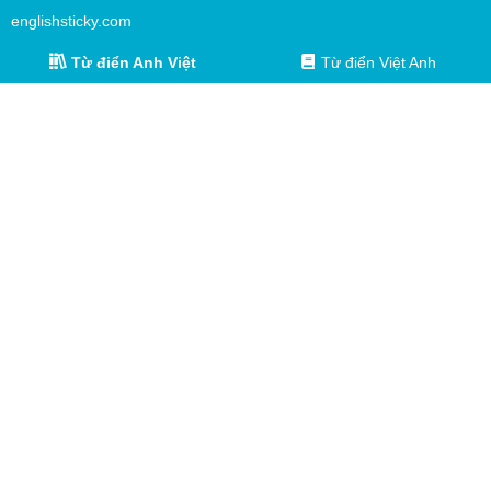
englishsticky.com
Từ điển Anh Việt
Từ điển Việt Anh