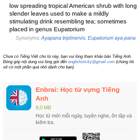
low spreading tropical American shrub with long
slender leaves used to make a mildly
stimulating drink resembling tea; sometimes
placed in genus Eupatorium
Synonyms:
Ayapana triplinervis
,
Eupatorium aya-pana
Chưa có Tiếng Việt cho từ này, bạn vui lòng tham khảo bản Tiếng Anh.
Đóng góp nội dung vui lòng gửi đến
englishsticky@gmail.com
(chúng tôi
sẽ có một phần quà nhỏ dành cho bạn).
Enbrai: Học từ vựng Tiếng
Anh
9,0 MB
Học từ mới mỗi ngày, luyện nghe, ôn tập và
kiểm tra.