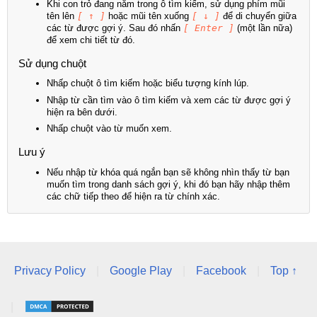
Khi con trỏ đang nằm trong ô tìm kiếm, sử dụng phím mũi
tên lên
[ ↑ ]
hoặc mũi tên xuống
[ ↓ ]
để di chuyển giữa
các từ được gợi ý. Sau đó nhấn
[ Enter ]
(một lần nữa)
để xem chi tiết từ đó.
Sử dụng chuột
Nhấp chuột ô tìm kiếm hoặc biểu tượng kính lúp.
Nhập từ cần tìm vào ô tìm kiếm và xem các từ được gợi ý
hiện ra bên dưới.
Nhấp chuột vào từ muốn xem.
Lưu ý
Nếu nhập từ khóa quá ngắn bạn sẽ không nhìn thấy từ bạn
muốn tìm trong danh sách gợi ý, khi đó bạn hãy nhập thêm
các chữ tiếp theo để hiện ra từ chính xác.
Privacy Policy
|
Google Play
|
Facebook
|
Top ↑
|