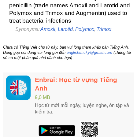
penicillin (trade names Amoxil and Larotid and
Polymox and Trimox and Augmentin) used to
treat bacterial infections
Synonyms:
Amoxil
,
Larotid
,
Polymox
,
Trimox
Chưa có Tiếng Việt cho từ này, bạn vui lòng tham khảo bản Tiếng Anh.
Đóng góp nội dung vui lòng gửi đến
englishsticky@gmail.com
(chúng tôi
sẽ có một phần quà nhỏ dành cho bạn).
Enbrai: Học từ vựng Tiếng
Anh
9,0 MB
Học từ mới mỗi ngày, luyện nghe, ôn tập và
kiểm tra.