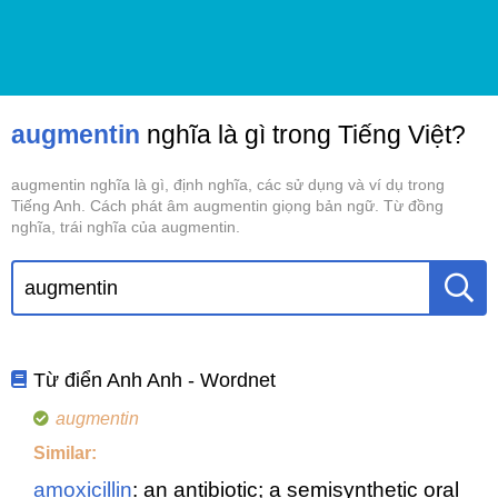
augmentin
nghĩa là gì trong Tiếng Việt?
augmentin nghĩa là gì, định nghĩa, các sử dụng và ví dụ trong
Tiếng Anh. Cách phát âm augmentin giọng bản ngữ. Từ đồng
nghĩa, trái nghĩa của augmentin.
Từ điển Anh Anh - Wordnet
augmentin
Similar:
amoxicillin
: an antibiotic; a semisynthetic oral