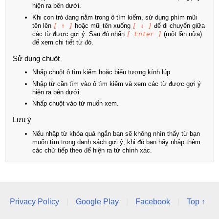
hiện ra bên dưới.
Khi con trỏ đang nằm trong ô tìm kiếm, sử dụng phím mũi
tên lên
[ ↑ ]
hoặc mũi tên xuống
[ ↓ ]
để di chuyển giữa
các từ được gợi ý. Sau đó nhấn
[ Enter ]
(một lần nữa)
để xem chi tiết từ đó.
Sử dụng chuột
Nhấp chuột ô tìm kiếm hoặc biểu tượng kính lúp.
Nhập từ cần tìm vào ô tìm kiếm và xem các từ được gợi ý
hiện ra bên dưới.
Nhấp chuột vào từ muốn xem.
Lưu ý
Nếu nhập từ khóa quá ngắn bạn sẽ không nhìn thấy từ bạn
muốn tìm trong danh sách gợi ý, khi đó bạn hãy nhập thêm
các chữ tiếp theo để hiện ra từ chính xác.
Privacy Policy
|
Google Play
|
Facebook
|
Top ↑