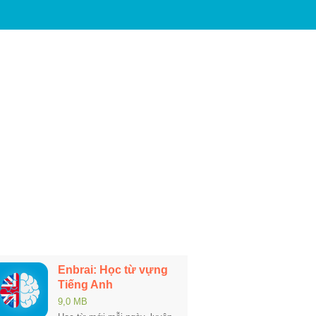
Enbrai: Học từ vựng
Tiếng Anh
9,0 MB