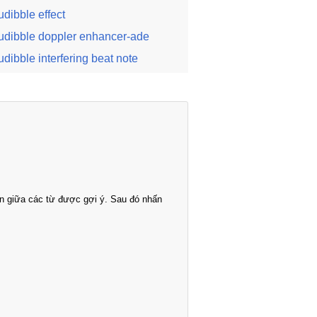
udibble effect
udibble doppler enhancer-ade
udibble interfering beat note
n giữa các từ được gợi ý. Sau đó nhấn