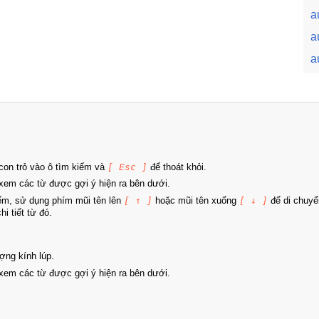
a
a
a
on trỏ vào ô tìm kiếm và
[ Esc ]
để thoát khỏi.
xem các từ được gợi ý hiện ra bên dưới.
iếm, sử dụng phím mũi tên lên
[ ↑ ]
hoặc mũi tên xuống
[ ↓ ]
để di chuyể
i tiết từ đó.
ợng kính lúp.
xem các từ được gợi ý hiện ra bên dưới.