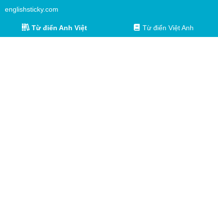
englishsticky.com
Từ điển Anh Việt
Từ điển Việt Anh