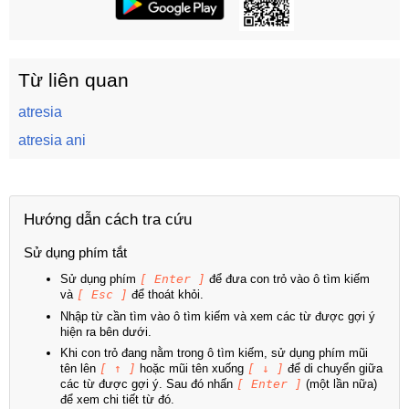
Từ liên quan
atresia
atresia ani
Hướng dẫn cách tra cứu
Sử dụng phím tắt
Sử dụng phím
[ Enter ]
để đưa con trỏ vào ô tìm kiếm
và
[ Esc ]
để thoát khỏi.
Nhập từ cần tìm vào ô tìm kiếm và xem các từ được gợi ý
hiện ra bên dưới.
Khi con trỏ đang nằm trong ô tìm kiếm, sử dụng phím mũi
tên lên
[ ↑ ]
hoặc mũi tên xuống
[ ↓ ]
để di chuyển giữa
các từ được gợi ý. Sau đó nhấn
[ Enter ]
(một lần nữa)
để xem chi tiết từ đó.