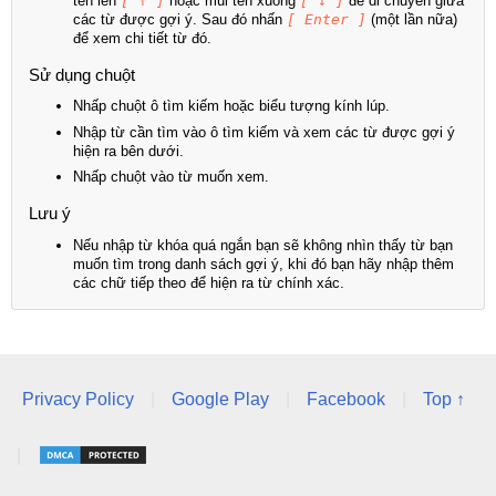
tên lên
[ ↑ ]
hoặc mũi tên xuống
[ ↓ ]
để di chuyển giữa
các từ được gợi ý. Sau đó nhấn
[ Enter ]
(một lần nữa)
để xem chi tiết từ đó.
Sử dụng chuột
Nhấp chuột ô tìm kiếm hoặc biểu tượng kính lúp.
Nhập từ cần tìm vào ô tìm kiếm và xem các từ được gợi ý
hiện ra bên dưới.
Nhấp chuột vào từ muốn xem.
Lưu ý
Nếu nhập từ khóa quá ngắn bạn sẽ không nhìn thấy từ bạn
muốn tìm trong danh sách gợi ý, khi đó bạn hãy nhập thêm
các chữ tiếp theo để hiện ra từ chính xác.
Privacy Policy
|
Google Play
|
Facebook
|
Top ↑
|