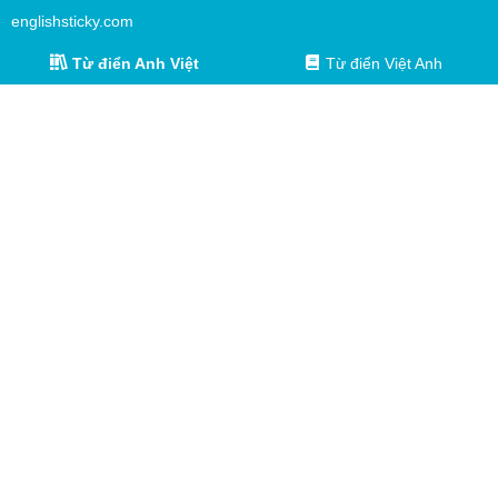
englishsticky.com
Từ điển Anh Việt
Từ điển Việt Anh