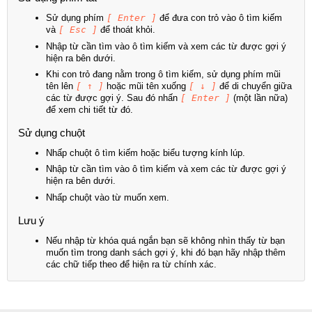
Sử dụng phím
[ Enter ]
để đưa con trỏ vào ô tìm kiếm
và
[ Esc ]
để thoát khỏi.
Nhập từ cần tìm vào ô tìm kiếm và xem các từ được gợi ý
hiện ra bên dưới.
Khi con trỏ đang nằm trong ô tìm kiếm, sử dụng phím mũi
tên lên
[ ↑ ]
hoặc mũi tên xuống
[ ↓ ]
để di chuyển giữa
các từ được gợi ý. Sau đó nhấn
[ Enter ]
(một lần nữa)
để xem chi tiết từ đó.
Sử dụng chuột
Nhấp chuột ô tìm kiếm hoặc biểu tượng kính lúp.
Nhập từ cần tìm vào ô tìm kiếm và xem các từ được gợi ý
hiện ra bên dưới.
Nhấp chuột vào từ muốn xem.
Lưu ý
Nếu nhập từ khóa quá ngắn bạn sẽ không nhìn thấy từ bạn
muốn tìm trong danh sách gợi ý, khi đó bạn hãy nhập thêm
các chữ tiếp theo để hiện ra từ chính xác.