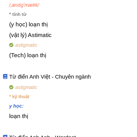
/,æstig'mætik/
* tính từ
(y học) loạn thị
(vật lý) Astimatic
astigmatic
(Tech) loạn thị
Từ điển Anh Việt - Chuyên ngành
astigmatic
* kỹ thuật
y học:
loạn thị