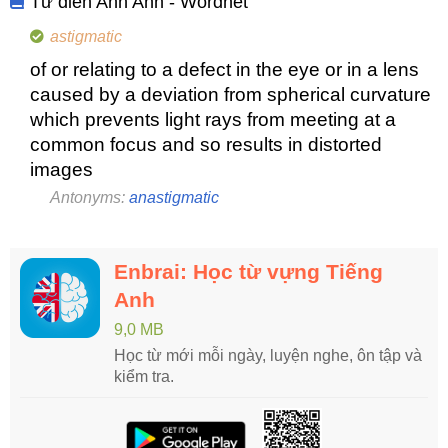
Từ điển Anh Anh - Wordnet
astigmatic
of or relating to a defect in the eye or in a lens
caused by a deviation from spherical curvature
which prevents light rays from meeting at a
common focus and so results in distorted
images
Antonyms:
anastigmatic
Enbrai: Học từ vựng Tiếng
Anh
9,0 MB
Học từ mới mỗi ngày, luyện nghe, ôn tập và
kiểm tra.