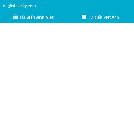
englishsticky.com
Từ điển Anh Việt
Từ điển Việt Anh