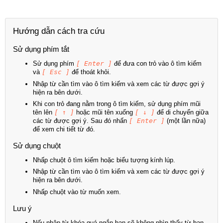
Hướng dẫn cách tra cứu
Sử dụng phím tắt
Sử dụng phím
[ Enter ]
để đưa con trỏ vào ô tìm kiếm
và
[ Esc ]
để thoát khỏi.
Nhập từ cần tìm vào ô tìm kiếm và xem các từ được gợi ý
hiện ra bên dưới.
Khi con trỏ đang nằm trong ô tìm kiếm, sử dụng phím mũi
tên lên
[ ↑ ]
hoặc mũi tên xuống
[ ↓ ]
để di chuyển giữa
các từ được gợi ý. Sau đó nhấn
[ Enter ]
(một lần nữa)
để xem chi tiết từ đó.
Sử dụng chuột
Nhấp chuột ô tìm kiếm hoặc biểu tượng kính lúp.
Nhập từ cần tìm vào ô tìm kiếm và xem các từ được gợi ý
hiện ra bên dưới.
Nhấp chuột vào từ muốn xem.
Lưu ý
Nếu nhập từ khóa quá ngắn bạn sẽ không nhìn thấy từ bạn