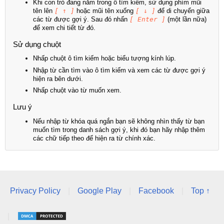
Khi con trỏ đang nằm trong ô tìm kiếm, sử dụng phím mũi
tên lên
[ ↑ ]
hoặc mũi tên xuống
[ ↓ ]
để di chuyển giữa
các từ được gợi ý. Sau đó nhấn
[ Enter ]
(một lần nữa)
để xem chi tiết từ đó.
Sử dụng chuột
Nhấp chuột ô tìm kiếm hoặc biểu tượng kính lúp.
Nhập từ cần tìm vào ô tìm kiếm và xem các từ được gợi ý
hiện ra bên dưới.
Nhấp chuột vào từ muốn xem.
Lưu ý
Nếu nhập từ khóa quá ngắn bạn sẽ không nhìn thấy từ bạn
muốn tìm trong danh sách gợi ý, khi đó bạn hãy nhập thêm
các chữ tiếp theo để hiện ra từ chính xác.
Privacy Policy
|
Google Play
|
Facebook
|
Top ↑
|