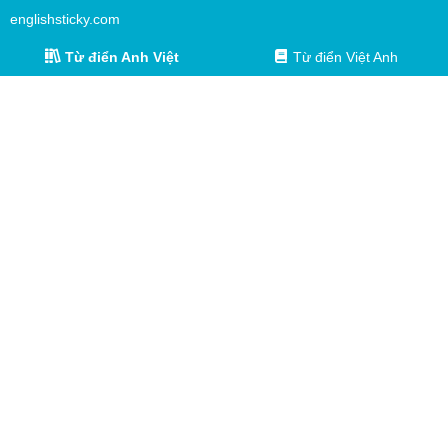
englishsticky.com
Từ điển Anh Việt
Từ điển Việt Anh