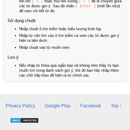
tên lên
[ ↑ ]
hoặc mũi tên xuống
[ ↓ ]
để di chuyển giữa
các từ được gợi ý. Sau đó nhấn
[ Enter ]
(một lần nữa)
để xem chi tiết từ đó.
Sử dụng chuột
Nhấp chuột ô tìm kiếm hoặc biểu tượng kính lúp.
Nhập từ cần tìm vào ô tìm kiếm và xem các từ được gợi ý
hiện ra bên dưới.
Nhấp chuột vào từ muốn xem.
Lưu ý
Nếu nhập từ khóa quá ngắn bạn sẽ không nhìn thấy từ bạn
muốn tìm trong danh sách gợi ý, khi đó bạn hãy nhập thêm
các chữ tiếp theo để hiện ra từ chính xác.
Privacy Policy
|
Google Play
|
Facebook
|
Top ↑
|