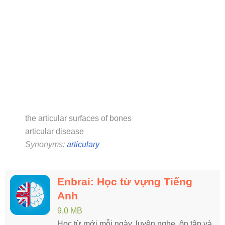
the articular surfaces of bones
articular disease
Synonyms:
articulary
Enbrai: Học từ vựng Tiếng
Anh
9,0 MB
Học từ mới mỗi ngày, luyện nghe, ôn tập và