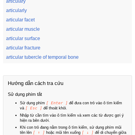
articulary
articularly
articular facet
articular muscle
articular surface
articular fracture
articular tubercle of temporal bone
Hướng dẫn cách tra cứu
Sử dụng phím tắt
Sử dụng phím
[ Enter ]
để đưa con trỏ vào ô tìm kiếm
và
[ Esc ]
để thoát khỏi.
Nhập từ cần tìm vào ô tìm kiếm và xem các từ được gợi ý
hiện ra bên dưới.
Khi con trỏ đang nằm trong ô tìm kiếm, sử dụng phím mũi
tên lên
[ ↑ ]
hoặc mũi tên xuống
[ ↓ ]
để di chuyển giữa