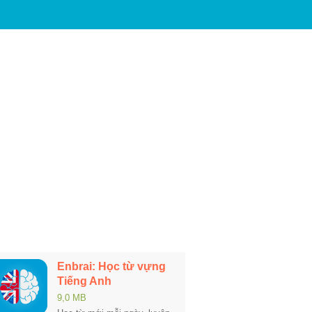
Enbrai: Học từ vựng
Tiếng Anh
9,0 MB