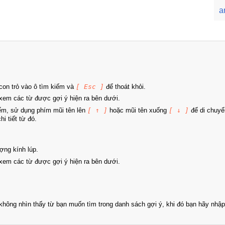
a
on trỏ vào ô tìm kiếm và
[ Esc ]
để thoát khỏi.
xem các từ được gợi ý hiện ra bên dưới.
iếm, sử dụng phím mũi tên lên
[ ↑ ]
hoặc mũi tên xuống
[ ↓ ]
để di chuyể
i tiết từ đó.
ợng kính lúp.
xem các từ được gợi ý hiện ra bên dưới.
hông nhìn thấy từ bạn muốn tìm trong danh sách gợi ý, khi đó bạn hãy nhập 