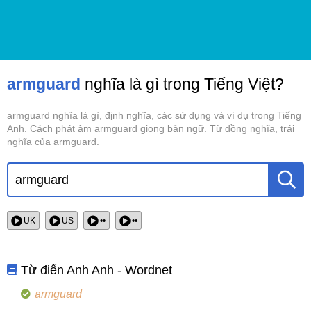
armguard
nghĩa là gì trong Tiếng Việt?
armguard nghĩa là gì, định nghĩa, các sử dụng và ví dụ trong Tiếng
Anh. Cách phát âm armguard giọng bản ngữ. Từ đồng nghĩa, trái
nghĩa của armguard.
UK
US
••
••
Từ điển Anh Anh - Wordnet
armguard