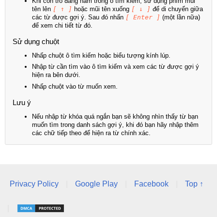
Khi con trỏ đang nằm trong ô tìm kiếm, sử dụng phím mũi
tên lên
[ ↑ ]
hoặc mũi tên xuống
[ ↓ ]
để di chuyển giữa
các từ được gợi ý. Sau đó nhấn
[ Enter ]
(một lần nữa)
để xem chi tiết từ đó.
Sử dụng chuột
Nhấp chuột ô tìm kiếm hoặc biểu tượng kính lúp.
Nhập từ cần tìm vào ô tìm kiếm và xem các từ được gợi ý
hiện ra bên dưới.
Nhấp chuột vào từ muốn xem.
Lưu ý
Nếu nhập từ khóa quá ngắn bạn sẽ không nhìn thấy từ bạn
muốn tìm trong danh sách gợi ý, khi đó bạn hãy nhập thêm
các chữ tiếp theo để hiện ra từ chính xác.
Privacy Policy
|
Google Play
|
Facebook
|
Top ↑
|