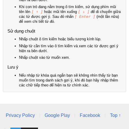
Khi con trỏ đang nằm trong ô tìm kiếm, sử dụng phím mũi
tên lên
[ ↑ ]
hoặc mũi tên xuống
[ ↓ ]
để di chuyển giữa
các từ được gợi ý. Sau đó nhấn
[ Enter ]
(một lần nữa)
để xem chi tiết từ đó.
Sử dụng chuột
Nhấp chuột ô tìm kiếm hoặc biểu tượng kính lúp.
Nhập từ cần tìm vào ô tìm kiếm và xem các từ được gợi ý
hiện ra bên dưới.
Nhấp chuột vào từ muốn xem.
Lưu ý
Nếu nhập từ khóa quá ngắn bạn sẽ không nhìn thấy từ bạn
muốn tìm trong danh sách gợi ý, khi đó bạn hãy nhập thêm
các chữ tiếp theo để hiện ra từ chính xác.
Privacy Policy
|
Google Play
|
Facebook
|
Top ↑