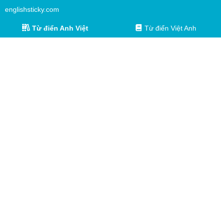
englishsticky.com
Từ điển Anh Việt
Từ điển Việt Anh