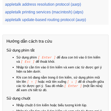
appletalk address resolution protocol (aarp)
appletalk printing services (macintosh) (atps)
appletalk update-based routing protocol (aurp)
Hướng dẫn cách tra cứu
Sử dụng phím tắt
Sử dụng phím
[ Enter ]
để đưa con trỏ vào ô tìm kiếm
và
[ Esc ]
để thoát khỏi.
Nhập từ cần tìm vào ô tìm kiếm và xem các từ được gợi ý
hiện ra bên dưới.
Khi con trỏ đang nằm trong ô tìm kiếm, sử dụng phím mũi
tên lên
[ ↑ ]
hoặc mũi tên xuống
[ ↓ ]
để di chuyển giữa
các từ được gợi ý. Sau đó nhấn
[ Enter ]
(một lần nữa)
để xem chi tiết từ đó.
Sử dụng chuột
Nhấp chuột ô tìm kiếm hoặc biểu tượng kính lúp.