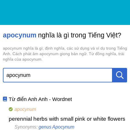
apocynum
nghĩa là gì trong Tiếng Việt?
apocynum nghĩa là gì, định nghĩa, các sử dụng và ví dụ trong Tiếng
Anh. Cách phát âm apocynum giọng bản ngữ. Từ đồng nghĩa, trái
nghĩa của apocynum.
Từ điển Anh Anh - Wordnet
apocynum
perennial herbs with small pink or white flowers
Synonyms:
genus Apocynum