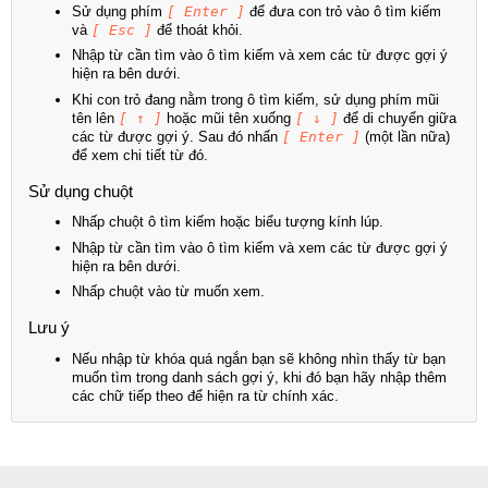
Sử dụng phím
[ Enter ]
để đưa con trỏ vào ô tìm kiếm
và
[ Esc ]
để thoát khỏi.
Nhập từ cần tìm vào ô tìm kiếm và xem các từ được gợi ý
hiện ra bên dưới.
Khi con trỏ đang nằm trong ô tìm kiếm, sử dụng phím mũi
tên lên
[ ↑ ]
hoặc mũi tên xuống
[ ↓ ]
để di chuyển giữa
các từ được gợi ý. Sau đó nhấn
[ Enter ]
(một lần nữa)
để xem chi tiết từ đó.
Sử dụng chuột
Nhấp chuột ô tìm kiếm hoặc biểu tượng kính lúp.
Nhập từ cần tìm vào ô tìm kiếm và xem các từ được gợi ý
hiện ra bên dưới.
Nhấp chuột vào từ muốn xem.
Lưu ý
Nếu nhập từ khóa quá ngắn bạn sẽ không nhìn thấy từ bạn
muốn tìm trong danh sách gợi ý, khi đó bạn hãy nhập thêm
các chữ tiếp theo để hiện ra từ chính xác.