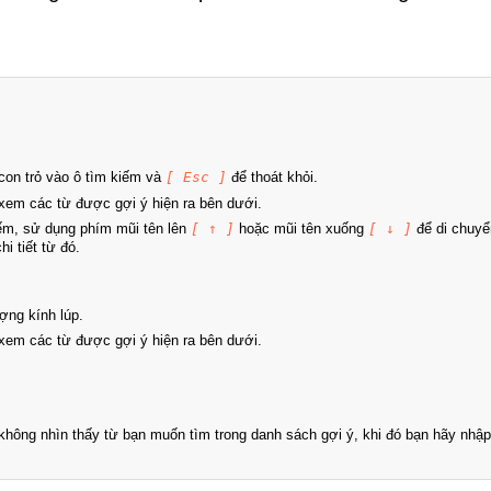
on trỏ vào ô tìm kiếm và
[ Esc ]
để thoát khỏi.
xem các từ được gợi ý hiện ra bên dưới.
iếm, sử dụng phím mũi tên lên
[ ↑ ]
hoặc mũi tên xuống
[ ↓ ]
để di chuyể
i tiết từ đó.
ợng kính lúp.
xem các từ được gợi ý hiện ra bên dưới.
hông nhìn thấy từ bạn muốn tìm trong danh sách gợi ý, khi đó bạn hãy nhập 