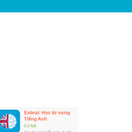
Enbrai: Học từ vựng
Tiếng Anh
9,0 MB