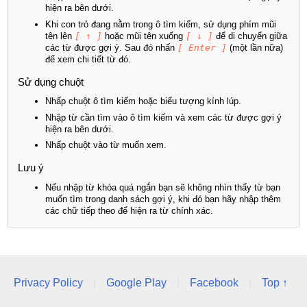
hiện ra bên dưới.
Khi con trỏ đang nằm trong ô tìm kiếm, sử dụng phím mũi
tên lên
[ ↑ ]
hoặc mũi tên xuống
[ ↓ ]
để di chuyển giữa
các từ được gợi ý. Sau đó nhấn
[ Enter ]
(một lần nữa)
để xem chi tiết từ đó.
Sử dụng chuột
Nhấp chuột ô tìm kiếm hoặc biểu tượng kính lúp.
Nhập từ cần tìm vào ô tìm kiếm và xem các từ được gợi ý
hiện ra bên dưới.
Nhấp chuột vào từ muốn xem.
Lưu ý
Nếu nhập từ khóa quá ngắn bạn sẽ không nhìn thấy từ bạn
muốn tìm trong danh sách gợi ý, khi đó bạn hãy nhập thêm
các chữ tiếp theo để hiện ra từ chính xác.
Privacy Policy
|
Google Play
|
Facebook
|
Top ↑