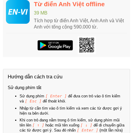
Từ điển Anh Việt offline
39 MB
Tích hợp từ điển Anh Việt, Anh Anh và Việt
Anh với tổng cộng 590.000 từ.
Hướng dẫn cách tra cứu
Sử dụng phím tắt
Sử dụng phím
[ Enter ]
để đưa con trỏ vào ô tìm kiếm
và
[ Esc ]
để thoát khỏi.
Nhập từ cần tìm vào ô tìm kiếm và xem các từ được gợi ý
hiện ra bên dưới.
Khi con trỏ đang nằm trong ô tìm kiếm, sử dụng phím mũi
tên lên
[ ↑ ]
hoặc mũi tên xuống
[ ↓ ]
để di chuyển giữa
các từ được gợi ý. Sau đó nhấn
[ Enter ]
(một lần nữa)