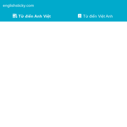
englishsticky.com
Từ điển Anh Việt
Từ điển Việt Anh