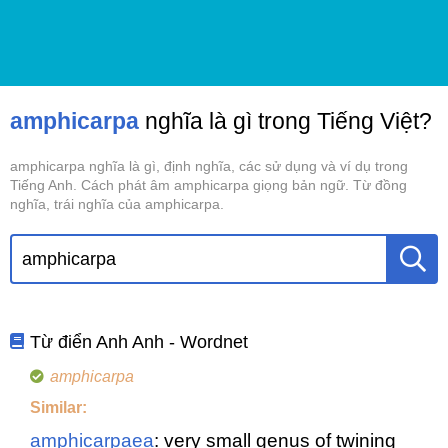
amphicarpa
nghĩa là gì trong Tiếng Việt?
amphicarpa nghĩa là gì, định nghĩa, các sử dụng và ví dụ trong
Tiếng Anh. Cách phát âm amphicarpa giọng bản ngữ. Từ đồng
nghĩa, trái nghĩa của amphicarpa.
Từ điển Anh Anh - Wordnet
amphicarpa
Similar:
amphicarpaea
: very small genus of twining