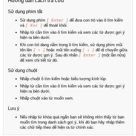
Hướng dẫn cách tra cứu
Sử dụng phím tắt
Sử dụng phím
[ Enter ]
để đưa con trỏ vào ô tìm kiếm
và
[ Esc ]
để thoát khỏi.
Nhập từ cần tìm vào ô tìm kiếm và xem các từ được gợi ý
hiện ra bên dưới.
Khi con trỏ đang nằm trong ô tìm kiếm, sử dụng phím mũi
tên lên
[ ↑ ]
hoặc mũi tên xuống
[ ↓ ]
để di chuyển giữa
các từ được gợi ý. Sau đó nhấn
[ Enter ]
(một lần nữa)
để xem chi tiết từ đó.
Sử dụng chuột
Nhấp chuột ô tìm kiếm hoặc biểu tượng kính lúp.
Nhập từ cần tìm vào ô tìm kiếm và xem các từ được gợi ý
hiện ra bên dưới.
Nhấp chuột vào từ muốn xem.
Lưu ý
Nếu nhập từ khóa quá ngắn bạn sẽ không nhìn thấy từ bạn
muốn tìm trong danh sách gợi ý, khi đó bạn hãy nhập thêm
các chữ tiếp theo để hiện ra từ chính xác.