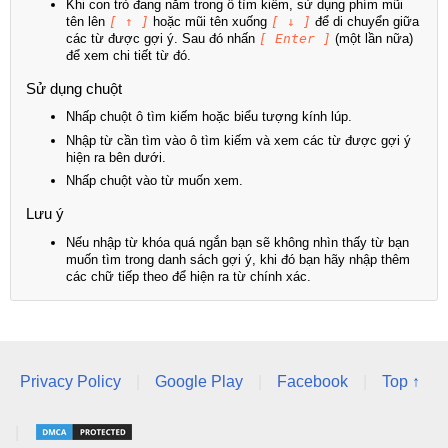
Khi con trỏ đang nằm trong ô tìm kiếm, sử dụng phím mũi
tên lên
[ ↑ ]
hoặc mũi tên xuống
[ ↓ ]
để di chuyển giữa
các từ được gợi ý. Sau đó nhấn
[ Enter ]
(một lần nữa)
để xem chi tiết từ đó.
Sử dụng chuột
Nhấp chuột ô tìm kiếm hoặc biểu tượng kính lúp.
Nhập từ cần tìm vào ô tìm kiếm và xem các từ được gợi ý
hiện ra bên dưới.
Nhấp chuột vào từ muốn xem.
Lưu ý
Nếu nhập từ khóa quá ngắn bạn sẽ không nhìn thấy từ bạn
muốn tìm trong danh sách gợi ý, khi đó bạn hãy nhập thêm
các chữ tiếp theo để hiện ra từ chính xác.
Privacy Policy
|
Google Play
|
Facebook
|
Top ↑
|