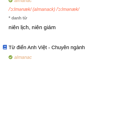
almanac
/'ɔ:lmənæk/ (almanack) /'ɔ:lmənæk/
* danh từ
niên lịch, niên giám
Từ điển Anh Việt - Chuyên ngành
almanac