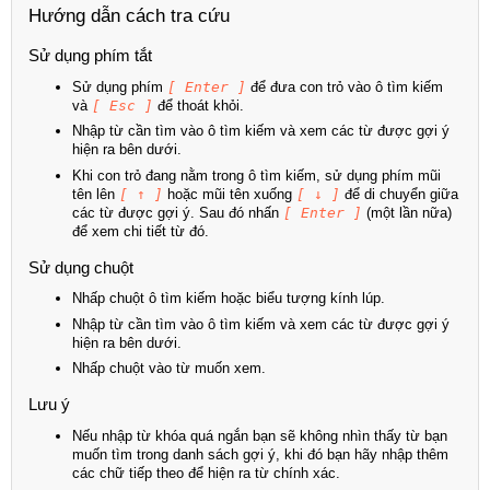
Hướng dẫn cách tra cứu
Sử dụng phím tắt
Sử dụng phím
[ Enter ]
để đưa con trỏ vào ô tìm kiếm
và
[ Esc ]
để thoát khỏi.
Nhập từ cần tìm vào ô tìm kiếm và xem các từ được gợi ý
hiện ra bên dưới.
Khi con trỏ đang nằm trong ô tìm kiếm, sử dụng phím mũi
tên lên
[ ↑ ]
hoặc mũi tên xuống
[ ↓ ]
để di chuyển giữa
các từ được gợi ý. Sau đó nhấn
[ Enter ]
(một lần nữa)
để xem chi tiết từ đó.
Sử dụng chuột
Nhấp chuột ô tìm kiếm hoặc biểu tượng kính lúp.
Nhập từ cần tìm vào ô tìm kiếm và xem các từ được gợi ý
hiện ra bên dưới.
Nhấp chuột vào từ muốn xem.
Lưu ý
Nếu nhập từ khóa quá ngắn bạn sẽ không nhìn thấy từ bạn
muốn tìm trong danh sách gợi ý, khi đó bạn hãy nhập thêm
các chữ tiếp theo để hiện ra từ chính xác.