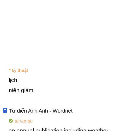
* kỹ thuật
lịch
niên giám
Từ điển Anh Anh - Wordnet
almanac
an annual publication including weather