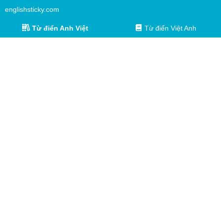
englishsticky.com
Từ điển Anh Việt
Từ điển Việt Anh