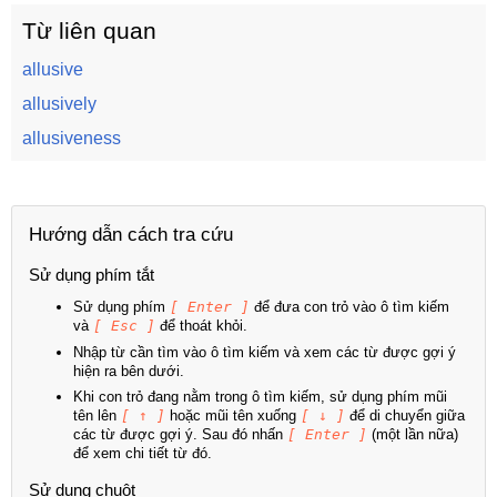
Từ liên quan
allusive
allusively
allusiveness
Hướng dẫn cách tra cứu
Sử dụng phím tắt
Sử dụng phím
[ Enter ]
để đưa con trỏ vào ô tìm kiếm
và
[ Esc ]
để thoát khỏi.
Nhập từ cần tìm vào ô tìm kiếm và xem các từ được gợi ý
hiện ra bên dưới.
Khi con trỏ đang nằm trong ô tìm kiếm, sử dụng phím mũi
tên lên
[ ↑ ]
hoặc mũi tên xuống
[ ↓ ]
để di chuyển giữa
các từ được gợi ý. Sau đó nhấn
[ Enter ]
(một lần nữa)
để xem chi tiết từ đó.
Sử dụng chuột