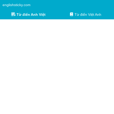
englishsticky.com
Từ điển Anh Việt
Từ điển Việt Anh