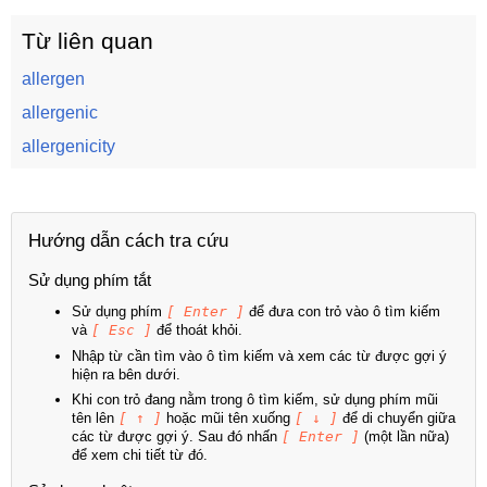
Từ liên quan
allergen
allergenic
allergenicity
Hướng dẫn cách tra cứu
Sử dụng phím tắt
Sử dụng phím
[ Enter ]
để đưa con trỏ vào ô tìm kiếm
và
[ Esc ]
để thoát khỏi.
Nhập từ cần tìm vào ô tìm kiếm và xem các từ được gợi ý
hiện ra bên dưới.
Khi con trỏ đang nằm trong ô tìm kiếm, sử dụng phím mũi
tên lên
[ ↑ ]
hoặc mũi tên xuống
[ ↓ ]
để di chuyển giữa
các từ được gợi ý. Sau đó nhấn
[ Enter ]
(một lần nữa)
để xem chi tiết từ đó.