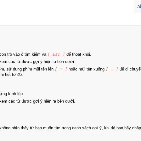
a
on trỏ vào ô tìm kiếm và
[ Esc ]
để thoát khỏi.
xem các từ được gợi ý hiện ra bên dưới.
iếm, sử dụng phím mũi tên lên
[ ↑ ]
hoặc mũi tên xuống
[ ↓ ]
để di chuyể
i tiết từ đó.
ợng kính lúp.
xem các từ được gợi ý hiện ra bên dưới.
hông nhìn thấy từ bạn muốn tìm trong danh sách gợi ý, khi đó bạn hãy nhập 