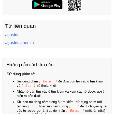
Từ liên quan
agastric
agastric anemia
Hướng dẫn cách tra cứu
Sử dụng phím tắt
Sử dụng phím
[ Enter ]
để đưa con trỏ vào ô tìm kiếm
và
[ Esc ]
để thoát khỏi.
Nhập từ cần tìm vào ô tìm kiếm và xem các từ được gợi ý
hiện ra bên dưới.
Khi con trỏ đang nằm trong ô tìm kiếm, sử dụng phím mũi
tên lên
[ ↑ ]
hoặc mũi tên xuống
[ ↓ ]
để di chuyển giữa
các từ được gợi ý. Sau đó nhấn
[ Enter ]
(một lần nữa)