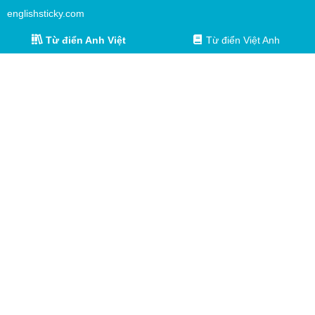
englishsticky.com
Từ điển Anh Việt
Từ điển Việt Anh