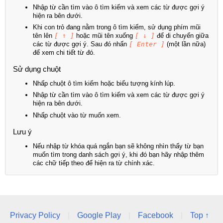
Nhập từ cần tìm vào ô tìm kiếm và xem các từ được gợi ý
hiện ra bên dưới.
Khi con trỏ đang nằm trong ô tìm kiếm, sử dụng phím mũi
tên lên
[ ↑ ]
hoặc mũi tên xuống
[ ↓ ]
để di chuyển giữa
các từ được gợi ý. Sau đó nhấn
[ Enter ]
(một lần nữa)
để xem chi tiết từ đó.
Sử dụng chuột
Nhấp chuột ô tìm kiếm hoặc biểu tượng kính lúp.
Nhập từ cần tìm vào ô tìm kiếm và xem các từ được gợi ý
hiện ra bên dưới.
Nhấp chuột vào từ muốn xem.
Lưu ý
Nếu nhập từ khóa quá ngắn bạn sẽ không nhìn thấy từ bạn
muốn tìm trong danh sách gợi ý, khi đó bạn hãy nhập thêm
các chữ tiếp theo để hiện ra từ chính xác.
Privacy Policy
|
Google Play
|
Facebook
|
Top ↑