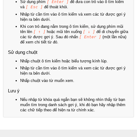
Sử dụng phím
[ Enter ]
để đưa con trỏ vào ô tìm kiếm
và
[ Esc ]
để thoát khỏi.
Nhập từ cần tìm vào ô tìm kiếm và xem các từ được gợi ý
hiện ra bên dưới.
Khi con trỏ đang nằm trong ô tìm kiếm, sử dụng phím mũi
tên lên
[ ↑ ]
hoặc mũi tên xuống
[ ↓ ]
để di chuyển giữa
các từ được gợi ý. Sau đó nhấn
[ Enter ]
(một lần nữa)
để xem chi tiết từ đó.
Sử dụng chuột
Nhấp chuột ô tìm kiếm hoặc biểu tượng kính lúp.
Nhập từ cần tìm vào ô tìm kiếm và xem các từ được gợi ý
hiện ra bên dưới.
Nhấp chuột vào từ muốn xem.
Lưu ý
Nếu nhập từ khóa quá ngắn bạn sẽ không nhìn thấy từ bạn
muốn tìm trong danh sách gợi ý, khi đó bạn hãy nhập thêm
các chữ tiếp theo để hiện ra từ chính xác.