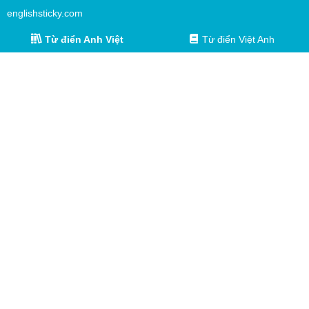
englishsticky.com
Từ điển Anh Việt
Từ điển Việt Anh