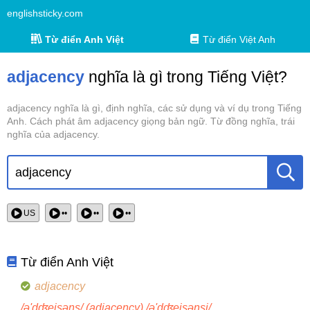
englishsticky.com
Từ điển Anh Việt
Từ điển Việt Anh
adjacency
nghĩa là gì trong Tiếng Việt?
adjacency nghĩa là gì, định nghĩa, các sử dụng và ví dụ trong Tiếng
Anh. Cách phát âm adjacency giọng bản ngữ. Từ đồng nghĩa, trái
nghĩa của adjacency.
US
••
••
••
Từ điển Anh Việt
adjacency
/ə'dʤeisəns/ (adjacency) /ə'dʤeisənsi/