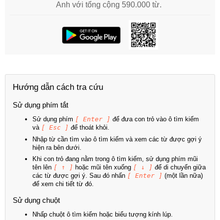
Anh với tổng cộng 590.000 từ.
Hướng dẫn cách tra cứu
Sử dụng phím tắt
Sử dụng phím
[ Enter ]
để đưa con trỏ vào ô tìm kiếm
và
[ Esc ]
để thoát khỏi.
Nhập từ cần tìm vào ô tìm kiếm và xem các từ được gợi ý
hiện ra bên dưới.
Khi con trỏ đang nằm trong ô tìm kiếm, sử dụng phím mũi
tên lên
[ ↑ ]
hoặc mũi tên xuống
[ ↓ ]
để di chuyển giữa
các từ được gợi ý. Sau đó nhấn
[ Enter ]
(một lần nữa)
để xem chi tiết từ đó.
Sử dụng chuột
Nhấp chuột ô tìm kiếm hoặc biểu tượng kính lúp.