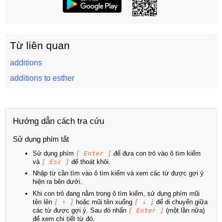
Từ liên quan
additions
additions to esther
Hướng dẫn cách tra cứu
Sử dụng phím tắt
Sử dụng phím
[ Enter ]
để đưa con trỏ vào ô tìm kiếm
và
[ Esc ]
để thoát khỏi.
Nhập từ cần tìm vào ô tìm kiếm và xem các từ được gợi ý
hiện ra bên dưới.
Khi con trỏ đang nằm trong ô tìm kiếm, sử dụng phím mũi
tên lên
[ ↑ ]
hoặc mũi tên xuống
[ ↓ ]
để di chuyển giữa
các từ được gợi ý. Sau đó nhấn
[ Enter ]
(một lần nữa)
để xem chi tiết từ đó.