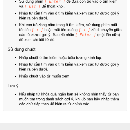
Sử dụng phím
[ Enter ]
để đưa con trỏ vào ô tìm kiếm
và
[ Esc ]
để thoát khỏi.
Nhập từ cần tìm vào ô tìm kiếm và xem các từ được gợi ý
hiện ra bên dưới.
Khi con trỏ đang nằm trong ô tìm kiếm, sử dụng phím mũi
tên lên
[ ↑ ]
hoặc mũi tên xuống
[ ↓ ]
để di chuyển giữa
các từ được gợi ý. Sau đó nhấn
[ Enter ]
(một lần nữa)
để xem chi tiết từ đó.
Sử dụng chuột
Nhấp chuột ô tìm kiếm hoặc biểu tượng kính lúp.
Nhập từ cần tìm vào ô tìm kiếm và xem các từ được gợi ý
hiện ra bên dưới.
Nhấp chuột vào từ muốn xem.
Lưu ý
Nếu nhập từ khóa quá ngắn bạn sẽ không nhìn thấy từ bạn
muốn tìm trong danh sách gợi ý, khi đó bạn hãy nhập thêm
các chữ tiếp theo để hiện ra từ chính xác.