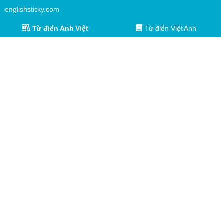
englishsticky.com
Từ điển Anh Việt
Từ điển Việt Anh