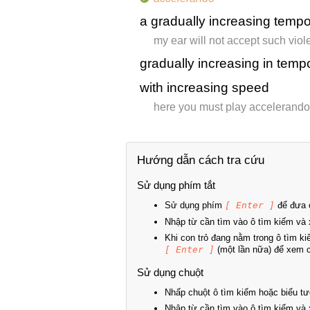
a gradually increasing tempo
my ear will not accept such vio
gradually increasing in temp
with increasing speed
here you must play accelerando
Hướng dẫn cách tra cứu
Sử dụng phím tắt
Sử dụng phím
[ Enter ]
để đưa c
Nhập từ cần tìm vào ô tìm kiếm và 
Khi con trỏ đang nằm trong ô tìm k
[ Enter ]
(một lần nữa) để xem ch
Sử dụng chuột
Nhấp chuột ô tìm kiếm hoặc biểu tư
Nhập từ cần tìm vào ô tìm kiếm và 