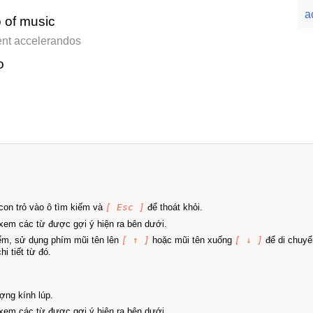
a
 of music
lent accelerandos
o
on trỏ vào ô tìm kiếm và
[ Esc ]
để thoát khỏi.
xem các từ được gợi ý hiện ra bên dưới.
iếm, sử dụng phím mũi tên lên
[ ↑ ]
hoặc mũi tên xuống
[ ↓ ]
để di chuyể
i tiết từ đó.
ợng kính lúp.
xem các từ được gợi ý hiện ra bên dưới.